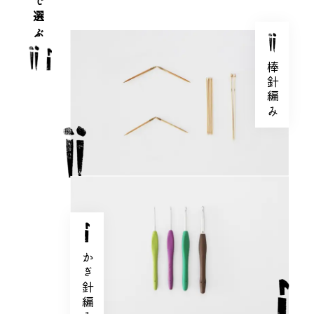
手法で選ぶ
棒針編み
かぎ針編み