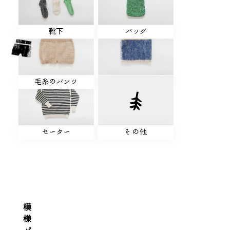
靴下
バッグ
毛糸のパンツ
腹巻き
セーター
そ
の
他