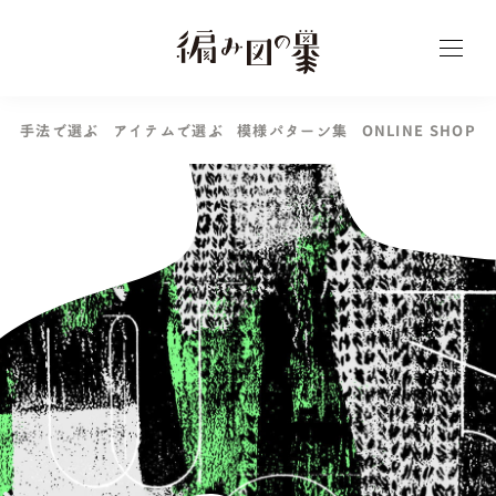
手
法
で
選
ぶ
ア
イ
テ
ム
で
選
ぶ
模
様
パ
タ
ー
ン
集
O
N
L
I
N
E
S
H
O
P