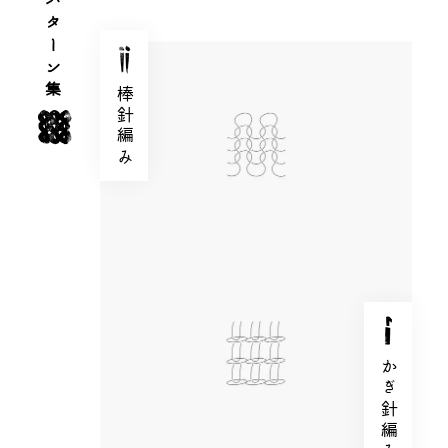
模様パターン集
棒針編み
かぎ針編み