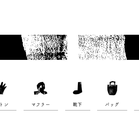
トン
マフラー
靴下
バッグ