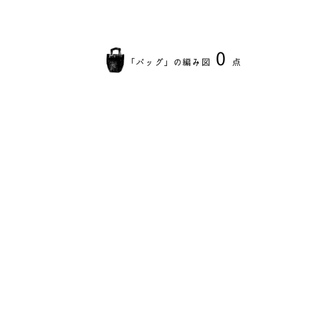
0
「
バッグ
」の編み図
点