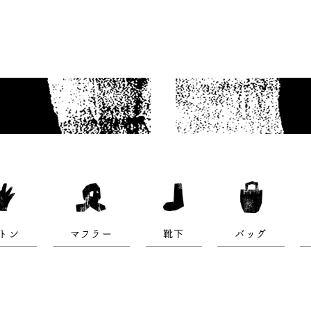
トン
マフラー
靴下
バッグ