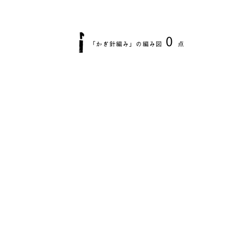
0
「
かぎ針編み
」の編み図
点