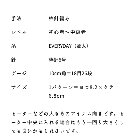
手法
棒針編み
レベル
初心者〜中級者
糸
EVERYDAY（並太）
針
棒針6号
ゲージ
10cm角＝18目26段
サイズ
1パターン＝ヨコ8.2×タテ
6.8cm
セーターなどの大きめのアイテム向きです。セ
ーター中央に入れる場合はもう一回り大きくし
ても良いかもしれないです。